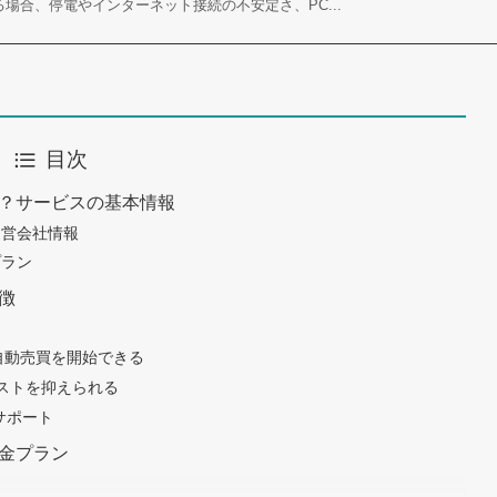
する場合、停電やインターネット接続の不安定さ、PC...
目次
は？サービスの基本情報
運営会社情報
プラン
特徴
X自動売買を開始できる
ストを抑えられる
サポート
料金プラン